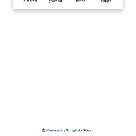
pinterest
gravatar
twitch
500px
Powered by
Songlink/Odesli