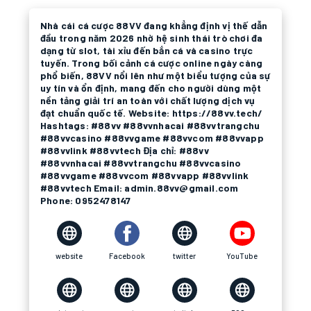
Nhà cái cá cược 88VV đang khẳng định vị thế dẫn
đầu trong năm 2026 nhờ hệ sinh thái trò chơi đa
dạng từ slot, tài xỉu đến bắn cá và casino trực
tuyến. Trong bối cảnh cá cược online ngày càng
phổ biến, 88VV nổi lên như một biểu tượng của sự
uy tín và ổn định, mang đến cho người dùng một
nền tảng giải trí an toàn với chất lượng dịch vụ
đạt chuẩn quốc tế. Website: https://88vv.tech/
Hashtags: #88vv #88vvnhacai #88vvtrangchu
#88vvcasino #88vvgame #88vvcom #88vvapp
#88vvlink #88vvtech Địa chỉ: #88vv
#88vvnhacai #88vvtrangchu #88vvcasino
#88vvgame #88vvcom #88vvapp #88vvlink
#88vvtech Email: admin.88vv@gmail.com
Phone: 0952478147
website
Facebook
twitter
YouTube