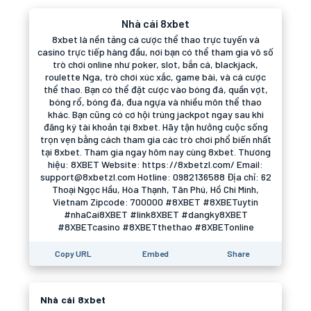
Nhà cái 8xbet
8xbet là nền tảng cá cược thể thao trực tuyến và
casino trực tiếp hàng đầu, nơi bạn có thể tham gia vô số
trò chơi online như poker, slot, bắn cá, blackjack,
roulette Nga, trò chơi xúc xắc, game bài, và cá cược
thể thao. Bạn có thể đặt cược vào bóng đá, quần vợt,
bóng rổ, bóng đá, đua ngựa và nhiều môn thể thao
khác. Bạn cũng có cơ hội trúng jackpot ngay sau khi
đăng ký tài khoản tại 8xbet. Hãy tận hưởng cuộc sống
trọn vẹn bằng cách tham gia các trò chơi phổ biến nhất
tại 8xbet. Tham gia ngay hôm nay cùng 8xbet. Thương
hiệu: 8XBET Website: https://8xbetzl.com/ Email:
support@8xbetzl.com Hotline: 0982136588 Địa chỉ: 62
Thoại Ngọc Hầu, Hòa Thạnh, Tân Phú, Hồ Chí Minh,
Vietnam Zipcode: 700000 #8XBET #8XBETuytin
#nhaCai8XBET #link8XBET #dangky8XBET
#8XBETcasino #8XBETthethao #8XBETonline
Copy URL
Embed
Share
Nhà cái 8xbet