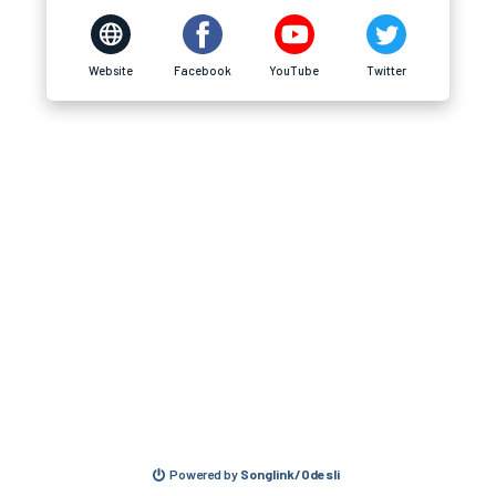
Website
Facebook
YouTube
Twitter
Powered by
Songlink/Odesli