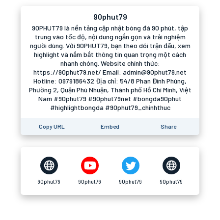
90phut79
90PHUT79 là nền tảng cập nhật bóng đá 90 phút, tập
trung vào tốc độ, nội dung ngắn gọn và trải nghiệm
người dùng. Với 90PHUT79, bạn theo dõi trận đấu, xem
highlight và nắm bắt thông tin quan trọng một cách
nhanh chóng. Website chính thức:
https://90phut79.net/ Email: admin@90phut79.net
Hotline: 0979186432 Địa chỉ: 54/8 Phan Đình Phùng,
Phường 2, Quận Phú Nhuận, Thành phố Hồ Chí Minh, Việt
Nam #90phut79 #90phut79net #bongda90phut
#highlightbongda #90phut79_chinhthuc
Copy URL
Embed
Share
90phut79
90phut79
90phut79
90phut79