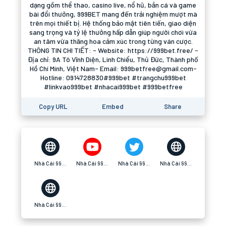
dạng gồm thể thao, casino live, nổ hũ, bắn cá và game
bài đổi thưởng, 999BET mang đến trải nghiệm mượt mà
trên mọi thiết bị. Hệ thống bảo mật tiên tiến, giao diện
sang trọng và tỷ lệ thưởng hấp dẫn giúp người chơi vừa
an tâm vừa thăng hoa cảm xúc trong từng ván cược.
THÔNG TIN CHI TIẾT: - Website: https://999bet.free/ -
Địa chỉ: 9A Tô Vĩnh Diện, Linh Chiểu, Thủ Đức, Thành phố
Hồ Chí Minh, Việt Nam- Email: 999betfree@gmail.com-
Hotline: 0914728830#999bet #trangchu999bet
#linkvao999bet #nhacai999bet #999betfree
Copy URL
Embed
Share
Nhà Cái 999BET
Nhà Cái 999BET
Nhà Cái 999BET
Nhà Cái 999BET
Nhà Cái 999BET