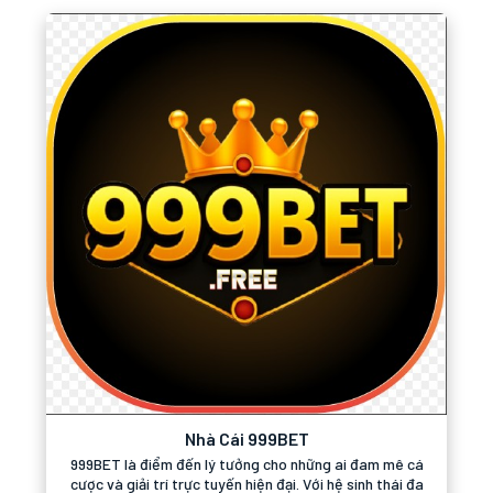
Nhà Cái 999BET
999BET là điểm đến lý tưởng cho những ai đam mê cá
cược và giải trí trực tuyến hiện đại. Với hệ sinh thái đa