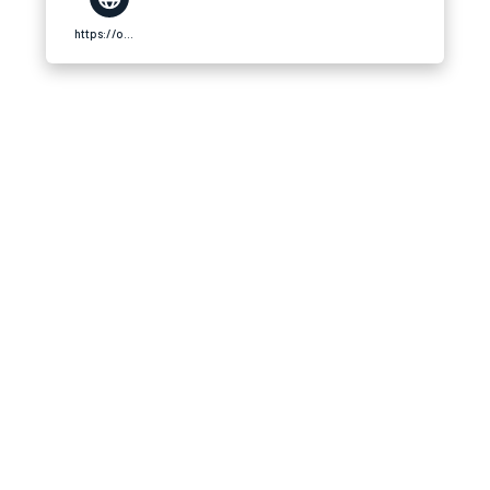
https://official.link/Gg88work