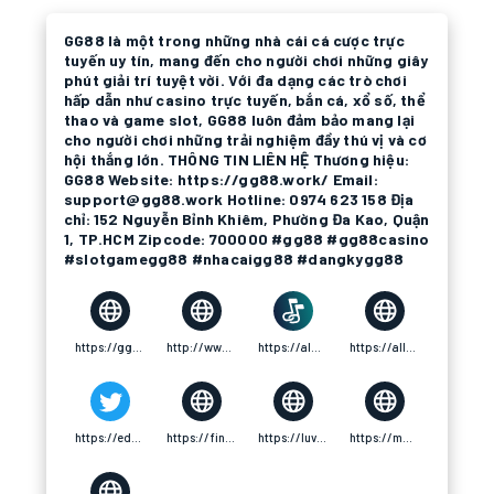
GG88 là một trong những nhà cái cá cược trực
tuyến uy tín, mang đến cho người chơi những giây
phút giải trí tuyệt vời. Với đa dạng các trò chơi
hấp dẫn như casino trực tuyến, bắn cá, xổ số, thể
thao và game slot, GG88 luôn đảm bảo mang lại
cho người chơi những trải nghiệm đầy thú vị và cơ
hội thắng lớn. THÔNG TIN LIÊN HỆ Thương hiệu:
GG88 Website: https://gg88.work/ Email:
support@gg88.work Hotline: 0974 623 158 Địa
chỉ: 152 Nguyễn Bỉnh Khiêm, Phường Đa Kao, Quận
1, TP.HCM Zipcode: 700000 #gg88 #gg88casino
#slotgamegg88 #nhacaigg88 #dangkygg88
https://gg88.work/
http://www.webclap.com/php/jump.php?url=https://gg88.work/
https://album.link/Gg88work1
https://allmy.bio/Gg88work
https://edabit.com/user/2ayQQ7fYRFGfnX7Ye
https://findaspring.org/members/sonjavaldez/
https://luvly.co/users/Gg88work2
https://motion-gallery.net/users/947828