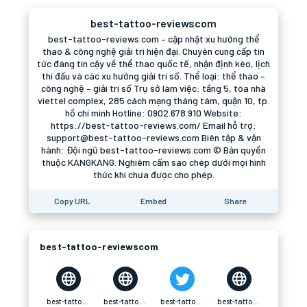
best-tattoo-reviewscom
best-tattoo-reviews.com – cập nhật xu hướng thể
thao & công nghệ giải trí hiện đại. Chuyên cung cấp tin
tức đáng tin cậy về thể thao quốc tế, nhận định kèo, lịch
thi đấu và các xu hướng giải trí số. Thể loại: thể thao –
công nghệ – giải trí số Trụ sở làm việc: tầng 5, tòa nhà
viettel complex, 285 cách mạng tháng tám, quận 10, tp.
hồ chí minh Hotline: 0902.678.910 Website:
https://best-tattoo-reviews.com/ Email hỗ trợ:
support@best-tattoo-reviews.com Biên tập & vận
hành: Đội ngũ best-tattoo-reviews.com © Bản quyền
thuộc KANGKANG. Nghiêm cấm sao chép dưới mọi hình
thức khi chưa được cho phép.
Copy URL
Embed
Share
best-tattoo-reviewscom
best-tattoo-reviewscom
best-tattoo-reviewscom
best-tattoo-reviewscom
best-tattoo-reviewscom