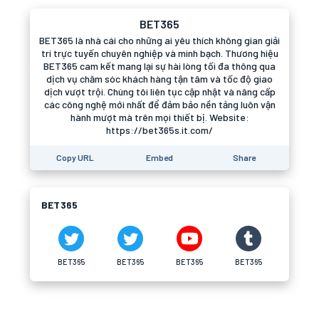
BET365
BET365 là nhà cái cho những ai yêu thích không gian giải
trí trực tuyến chuyên nghiệp và minh bạch. Thương hiệu
BET365 cam kết mang lại sự hài lòng tối đa thông qua
dịch vụ chăm sóc khách hàng tận tâm và tốc độ giao
dịch vượt trội. Chúng tôi liên tục cập nhật và nâng cấp
các công nghệ mới nhất để đảm bảo nền tảng luôn vận
hành mượt mà trên mọi thiết bị. Website:
https://bet365s.it.com/
Copy URL
Embed
Share
BET365
BET365
BET365
BET365
BET365