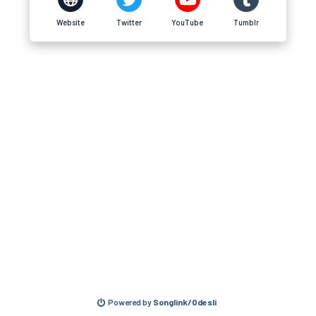
Website
Twitter
YouTube
Tumblr
Powered by
Songlink/Odesli