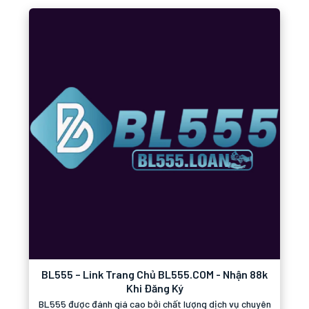
BL555 – Link Trang Chủ BL555.COM - Nhận 88k
Khi Đăng Ký
BL555 được đánh giá cao bởi chất lượng dịch vụ chuyên