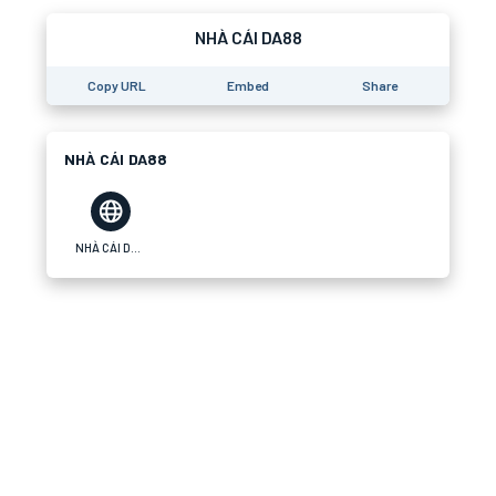
NHÀ CÁI DA88
Copy URL
Embed
Share
NHÀ CÁI DA88
NHÀ CÁI DA88