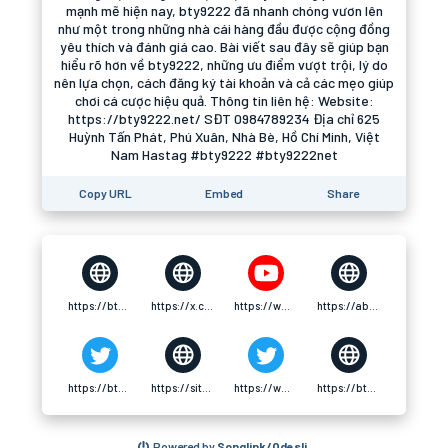
mạnh mẽ hiện nay, bty9222 đã nhanh chóng vươn lên
như một trong những nhà cái hàng đầu được cộng đồng
yêu thích và đánh giá cao. Bài viết sau đây sẽ giúp bạn
hiểu rõ hơn về bty9222, những ưu điểm vượt trội, lý do
nên lựa chọn, cách đăng ký tài khoản và cả các mẹo giúp
chơi cá cược hiệu quả. Thông tin liên hệ: Website:
https://bty9222.net/ SĐT 0984789234 Địa chỉ 625
Huỳnh Tấn Phát, Phú Xuân, Nhà Bè, Hồ Chí Minh, Việt
Nam Hastag #bty9222 #bty9222net
Copy URL
Embed
Share
https://bty9222.net/
https://x.com/bty9222net
https://www.youtube.com/@bty9222net/about
https://about.me/bty9222net
https://bty9222net.blogspot.com/
https://sites.google.com/view/bty9222net/
https://www.pinterest.com/bty9222net/
https://bty9222net-glkyc.wordpress.com/
Powered by
Songlink/Odesli