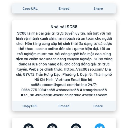
Copy URL
Embed
Share
Nhà cái SC88
SC88 là nhà cái giải trí trực tuyến uy tín, nổi bật với mô
hình vận hành xanh chín, minh bạch và an toàn cho người
chơi. Nền tảng cung cấp hệ sinh thái đa dạng từ cá cược
thể thao, casino online đến slot game hiện đại, tối ưu
trải nghiệm mượt mà. Với công nghệ bảo mật cao cùng
dịch vụ chăm sóc khách hàng chuyên nghiệp, SC88 xứng
đáng là lựa chọn hàng đầu cho cộng đồng giải trí trực
tuyến. Website chính thức: https://sc88seo.com/ Địa
chỉ: 897/12 Trần Hưng Đạo, Phường 1, Quận 5, Thành phố
Hồ Chí Minh, Vietnam Email liên hệ:
sc88seocom@gmail.comHotline 24/7:
0964.775.109#sc88 #nhacaisc88 #trangchusc88
#sc_88 #linksc88 #sc88chinhthuc #sc88seocom
Copy URL
Embed
Share