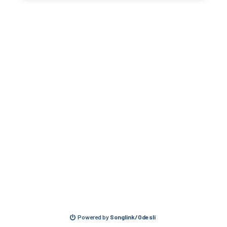
Powered by
Songlink/Odesli