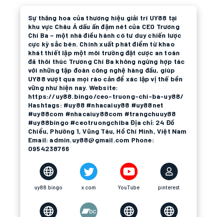
Sự thăng hoa của thương hiệu giải trí UY88 tại
khu vực Châu Á dấu ấn đậm nét của CEO Trương
Chí Ba – một nhà điều hành có tư duy chiến lược
cực kỳ sắc bén. Chính xuất phát điểm từ khao
khát thiết lập một môi trường đặt cược an toàn
đã thôi thúc Trương Chí Ba không ngừng hợp tác
với những tập đoàn công nghệ hàng đầu, giúp
UY88 vượt qua mọi rào cản để xác lập vị thế bền
vững như hiện nay. Website:
https://uy88.bingo/ceo-truong-chi-ba-uy88/
Hashtags: #uy88 #nhacaiuy88 #uy88net
#uy88com #nhacaiuy88com #trangchuuy88
#uy88bingo #ceotruongchiba Địa chỉ: 24 Đồ
Chiểu, Phường 1, Vũng Tàu, Hồ Chí Minh, Việt Nam
Email: admin.uy88@gmail.com Phone:
0954238766
uy88.bingo
x.com
YouTube
pinterest