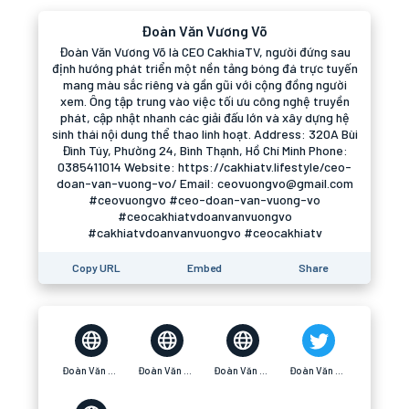
Đoàn Văn Vương Võ
Đoàn Văn Vương Võ là CEO CakhiaTV, người đứng sau
định hướng phát triển một nền tảng bóng đá trực tuyến
mang màu sắc riêng và gần gũi với cộng đồng người
xem. Ông tập trung vào việc tối ưu công nghệ truyền
phát, cập nhật nhanh các giải đấu lớn và xây dựng hệ
sinh thái nội dung thể thao linh hoạt. Address: 320A Bùi
Đình Túy, Phường 24, Bình Thạnh, Hồ Chí Minh Phone:
0385411014 Website: https://cakhiatv.lifestyle/ceo-
doan-van-vuong-vo/ Email: ceovuongvo@gmail.com
#ceovuongvo #ceo-doan-van-vuong-vo
#ceocakhiatvdoanvanvuongvo
#cakhiatvdoanvanvuongvo #ceocakhiatv
Copy URL
Embed
Share
Đoàn Văn Vương Võ
Đoàn Văn Vương Võ
Đoàn Văn Vương Võ
Đoàn Văn Vương Võ