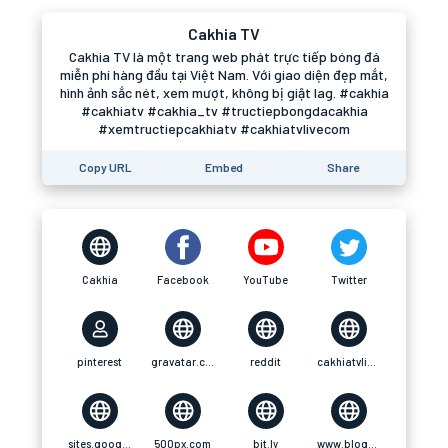
Cakhia TV
Cakhia TV là một trang web phát trực tiếp bóng đá
miễn phí hàng đầu tại Việt Nam. Với giao diện đẹp mắt,
hình ảnh sắc nét, xem mượt, không bị giật lag. #cakhia
#cakhiatv #cakhia_tv #tructiepbongdacakhia
#xemtructiepcakhiatv #cakhiatvlivecom
Copy URL
Embed
Share
Cakhia
Facebook
YouTube
Twitter
pinterest
gravatar.com
reddit
cakhiatvlivecom8.wordpress.com
sites.google.com
500px.com
bit.ly
www.blogger.com