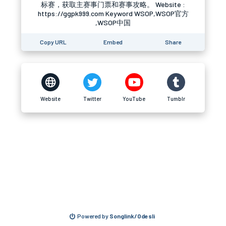
标赛，获取主赛事门票和赛事攻略。 Website :
https://ggpk999.com Keyword WSOP,WSOP官方
,WSOP中国
Copy URL
Embed
Share
Website
Twitter
YouTube
Tumblr
Powered by
Songlink/Odesli