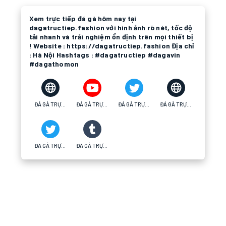
Xem trực tiếp đá gà hôm nay tại
dagatructiep.fashion với hình ảnh rõ nét, tốc độ
tải nhanh và trải nghiệm ổn định trên mọi thiết bị
! Website : https://dagatructiep.fashion Địa chỉ
: Hà Nội Hashtags : #dagatructiep #dagavin
#dagathomon
ĐÁ GÀ TRỰC TIẾP FASHION
ĐÁ GÀ TRỰC TIẾP FASHION
ĐÁ GÀ TRỰC TIẾP FASHION
ĐÁ GÀ TRỰC TIẾP FASHION
ĐÁ GÀ TRỰC TIẾP FASHION
ĐÁ GÀ TRỰC TIẾP FASHION