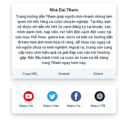
Nhà Đài 78win
Trang hướng dẫn 78win giúp người chơi nhanh chóng làm
quen với nền tảng ca cược chuyên nghiệp. Tại đây, bạn
sẽ được chỉ dẫn chi tiết từ cách đăng ký tài khoản, xác
minh danh tính, nạp tiền, rút tiền đến cách đăt cược tại
các mục thể thao, game bai, slots và băn cá. Hướng dẫn
đi kèm hình ảnh minh họa rõ ràng, dễ thao tác ngay cả
với người chưa có kinh nghiệm. Ngoài ra, trang còn cung
cấp mẹo chơi hiệu quả và giải đáp các câu hỏi thường
gặp. Bắt đầu hành trình ca cược an toàn và dễ dàng
cùng 78win ngay hôm nay.
Copy URL
Embed
Share
https://www.youtube.com/@78WIN3vip
https://twitter.com/78WIN3vip
https://www.facebook.com/78win3vipx6
https://78win3.vip/huong-dan-78win/