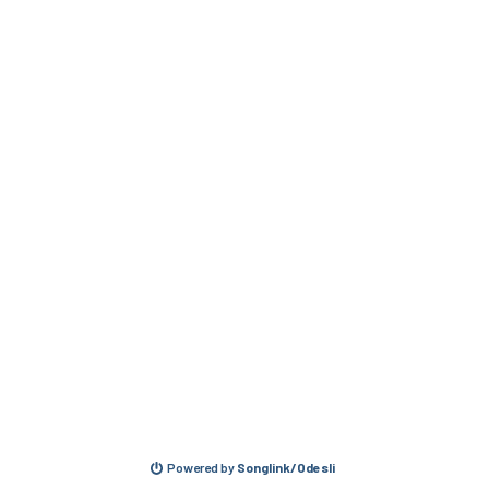
Powered by
Songlink/Odesli