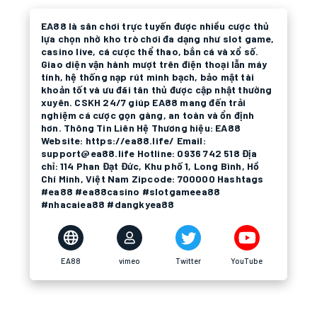
EA88 là sân chơi trực tuyến được nhiều cược thủ
lựa chọn nhờ kho trò chơi đa dạng như slot game,
casino live, cá cược thể thao, bắn cá và xổ số.
Giao diện vận hành mượt trên điện thoại lẫn máy
tính, hệ thống nạp rút minh bạch, bảo mật tài
khoản tốt và ưu đãi tân thủ được cập nhật thường
xuyên. CSKH 24/7 giúp EA88 mang đến trải
nghiệm cá cược gọn gàng, an toàn và ổn định
hơn. Thông Tin Liên Hệ Thương hiệu: EA88
Website: https://ea88.life/ Email:
support@ea88.life Hotline: 0936 742 518 Địa
chỉ: 114 Phan Đạt Đức, Khu phố 1, Long Bình, Hồ
Chí Minh, Việt Nam Zipcode: 700000 Hashtags
#ea88 #ea88casino #slotgameea88
#nhacaiea88 #dangkyea88
EA88
vimeo
Twitter
YouTube