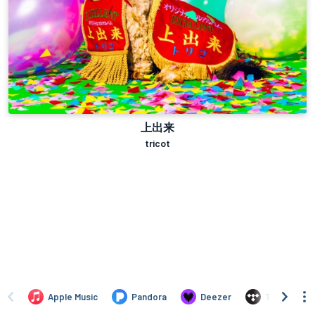
上出来
tricot
Apple Music
Pandora
Deezer
TIDAL