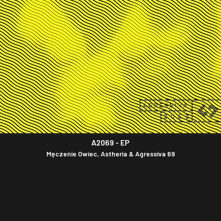
A2069 - EP
Męczenie Owiec, Astheria & Agressiva 69