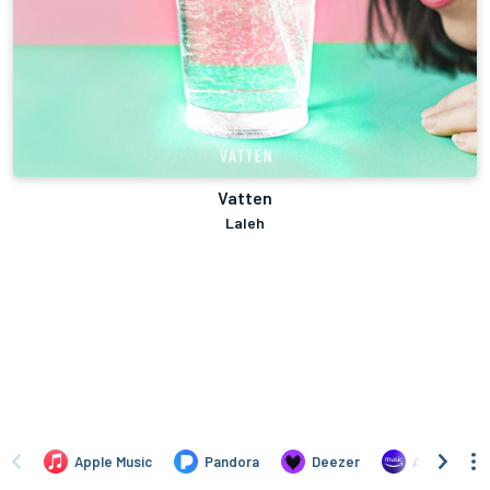
Vatten
Laleh
Apple Music
Pandora
Deezer
Amazon Mus