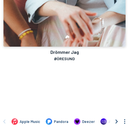
Drömmer Jag
ØÖRESUND
Apple Music
Pandora
Deezer
Amazon Mus