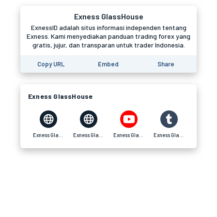
Exness GlassHouse
ExnessID adalah situs informasi independen tentang
Exness. Kami menyediakan panduan trading forex yang
gratis, jujur, dan transparan untuk trader Indonesia.
Copy URL
Embed
Share
Exness GlassHouse
Exness GlassHouse
Exness GlassHouse
Exness GlassHouse
Exness GlassHouse