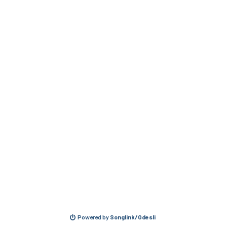
Powered by
Songlink/Odesli