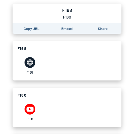
F168
F168
Copy URL
Embed
Share
F168
F168
F168
F168