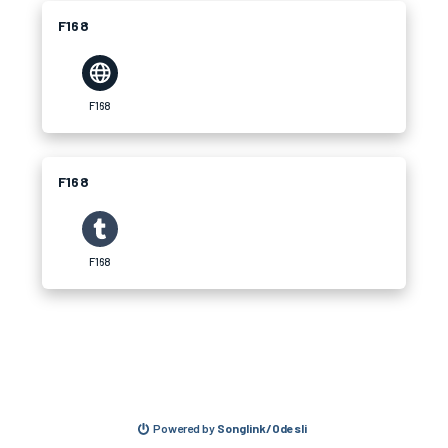
F168
F168
F168
F168
Powered by
Songlink/Odesli