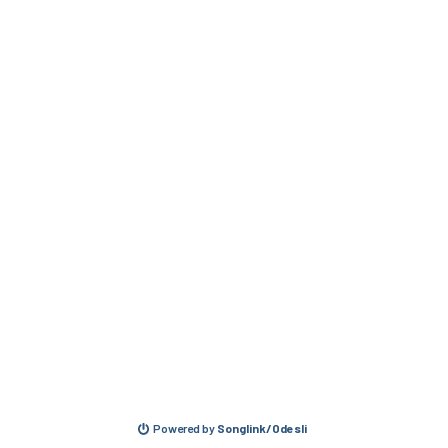
Powered by
Songlink/Odesli