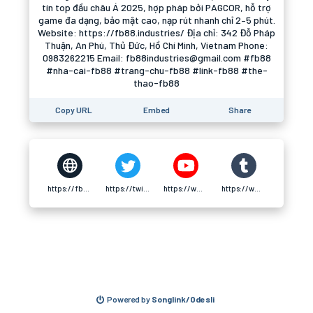
tín top đầu châu Á 2025, hợp pháp bởi PAGCOR, hỗ trợ
game đa dạng, bảo mật cao, nạp rút nhanh chỉ 2–5 phút.
Website: https://fb88.industries/ Địa chỉ: 342 Đỗ Pháp
Thuận, An Phú, Thủ Đức, Hồ Chí Minh, Vietnam Phone:
0983262215 Email: fb88industries@gmail.com #fb88
#nha-cai-fb88 #trang-chu-fb88 #link-fb88 #the-
thao-fb88
Copy URL
Embed
Share
https://fb88.industries/
https://twitter.com/fb88industries
https://www.youtube.com/@fb88industries
https://www.tumblr.com/fb88industries
Powered by
Songlink/Odesli