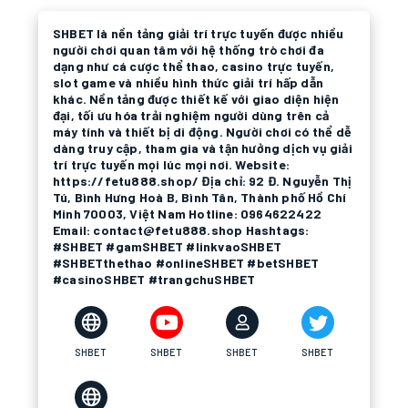
SHBET là nền tảng giải trí trực tuyến được nhiều
người chơi quan tâm với hệ thống trò chơi đa
dạng như cá cược thể thao, casino trực tuyến,
slot game và nhiều hình thức giải trí hấp dẫn
khác. Nền tảng được thiết kế với giao diện hiện
đại, tối ưu hóa trải nghiệm người dùng trên cả
máy tính và thiết bị di động. Người chơi có thể dễ
dàng truy cập, tham gia và tận hưởng dịch vụ giải
trí trực tuyến mọi lúc mọi nơi. Website:
https://fetu888.shop/ Địa chỉ: 92 Đ. Nguyễn Thị
Tú, Bình Hưng Hoà B, Bình Tân, Thành phố Hồ Chí
Minh 70003, Việt Nam Hotline: 0964622422
Email: contact@fetu888.shop Hashtags:
#SHBET #gamSHBET #linkvaoSHBET
#SHBETthethao #onlineSHBET #betSHBET
#casinoSHBET #trangchuSHBET
SHBET
SHBET
SHBET
SHBET