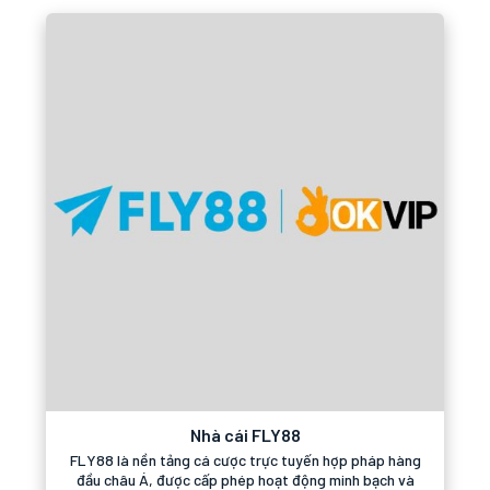
Nhà cái FLY88
FLY88 là nền tảng cá cược trực tuyến hợp pháp hàng
đầu châu Á, được cấp phép hoạt động minh bạch và