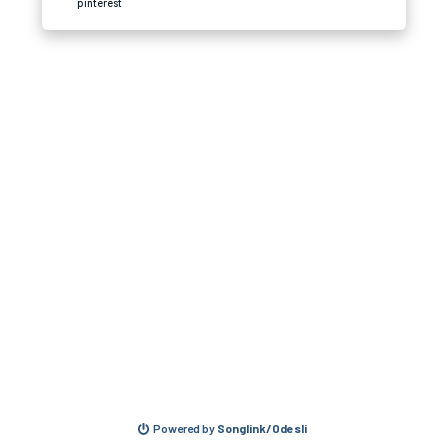
pinterest
Powered by
Songlink/Odesli