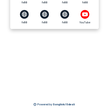
fv88
fv88
fv88
fv88
fv88
fv88
fv88
YouTube
Powered by
Songlink/Odesli