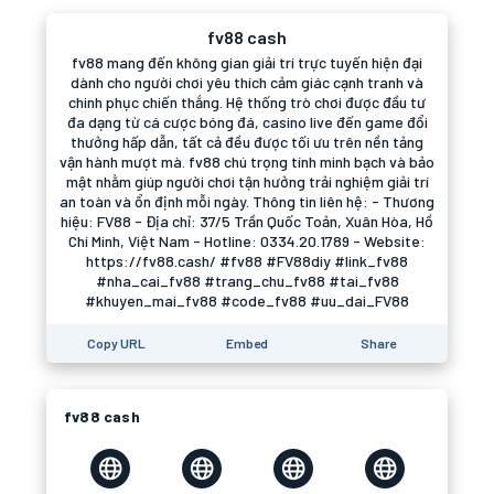
fv88 cash
fv88 mang đến không gian giải trí trực tuyến hiện đại
dành cho người chơi yêu thích cảm giác cạnh tranh và
chinh phục chiến thắng. Hệ thống trò chơi được đầu tư
đa dạng từ cá cược bóng đá, casino live đến game đổi
thưởng hấp dẫn, tất cả đều được tối ưu trên nền tảng
vận hành mượt mà. fv88 chú trọng tính minh bạch và bảo
mật nhằm giúp người chơi tận hưởng trải nghiệm giải trí
an toàn và ổn định mỗi ngày. Thông tin liên hệ: - Thương
hiệu: FV88 - Địa chỉ: 37/5 Trần Quốc Toản, Xuân Hòa, Hồ
Chí Minh, Việt Nam - Hotline: 0334.20.1789 - Website:
https://fv88.cash/ #fv88 #FV88diy #link_fv88
#nha_cai_fv88 #trang_chu_fv88 #tai_fv88
#khuyen_mai_fv88 #code_fv88 #uu_dai_FV88
Copy URL
Embed
Share
fv88 cash