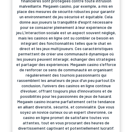
financières sont protégées contre toute intrusion
malveillante. Megawin casino, par exemple, a mis en
place des mesures de sécurité robustes pour garantir
un environnement de jeu sécurisé et équitable. Cela
donne aux joueurs la tranquillité d'esprit nécessaire
pour se consacrer pleinement à leur expérience de
jeu.L'interaction sociale est un aspect souvent négligé,
mais les casinos en ligne ont su combler ce besoin en
intégrant des fonctionnalités telles que le chat en
direct et les jeux multijoueurs. Ces caractéristiques
permettent de créer une communauté dynamique où
les joueurs peuvent interagir, échanger des stratégies
et partager des expériences. Megawin casino s'efforce
de renforcer ce sens de communauté en organisant
régulièrement des tournois passionnants qui
rassemblent les amateurs de jeux d'un peu partout.En
conclusion, l'univers des casinos en ligne continue
d'évoluer, offrant toujours plus d'innovations et de
possibilités pour les passionnés de jeux de hasard.
Megawin casino incarne parfaitement cette tendance
en alliant diversité, sécurité, et convivialité. Que vous
soyez un novice curieux ou un expert chevronné, ce
casino en ligne promet de satisfaire toutes vos
attentes, tout en vous procurant des heures de
divertissement captivant et potentiellement lucratif.