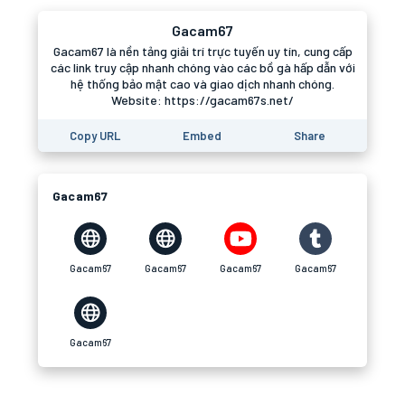
Gacam67
Gacam67 là nền tảng giải trí trực tuyến uy tín, cung cấp
các link truy cập nhanh chóng vào các bồ gà hấp dẫn với
hệ thống bảo mật cao và giao dịch nhanh chóng.
Website: https://gacam67s.net/
Copy URL
Embed
Share
Gacam67
Gacam67
Gacam67
Gacam67
Gacam67
Gacam67