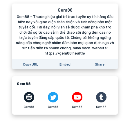
Gem88
Gem88 - Thương hiệu giải trí trực tuyến uy tín hàng đầu
hiện nay với giao diện thân thiện và tính năng bảo mật
tuyệt đối. Tại đây, hội viên sẽ được khám phá kho trò
chơi đồ sộ từ các sảnh thể thao sôi động đến casino
trực tuyến đẳng cấp quốc tế. Chúng tôi không ngừng
nâng cấp công nghệ nhằm đảm bảo mọi giao dịch nạp và
rút tiền diễn ra nhanh chóng, minh bạch. Website:
https://gem88.health/
Copy URL
Embed
Share
Gem88
Gem88
Gem88
Gem88
Gem88