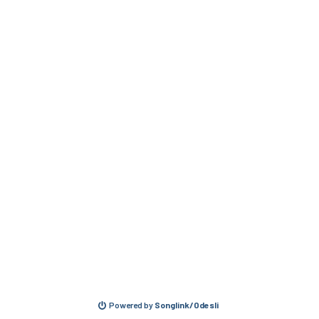
Powered by
Songlink/Odesli