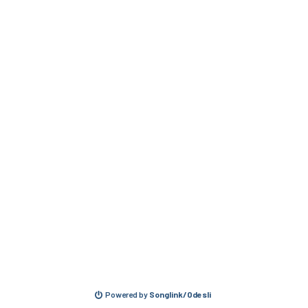
Powered by
Songlink/Odesli