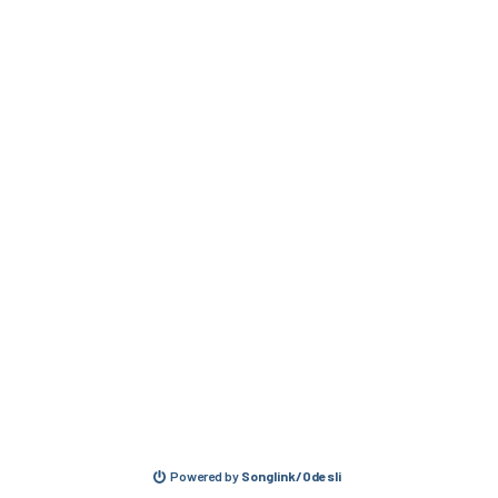
Powered by
Songlink/Odesli