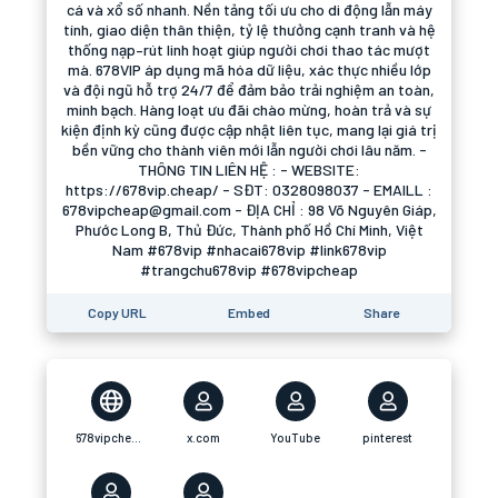
cá và xổ số nhanh. Nền tảng tối ưu cho di động lẫn máy
tính, giao diện thân thiện, tỷ lệ thưởng cạnh tranh và hệ
thống nạp–rút linh hoạt giúp người chơi thao tác mượt
mà. 678VIP áp dụng mã hóa dữ liệu, xác thực nhiều lớp
và đội ngũ hỗ trợ 24/7 để đảm bảo trải nghiệm an toàn,
minh bạch. Hàng loạt ưu đãi chào mừng, hoàn trả và sự
kiện định kỳ cũng được cập nhật liên tục, mang lại giá trị
bền vững cho thành viên mới lẫn người chơi lâu năm. -
THÔNG TIN LIÊN HỆ : - WEBSITE:
https://678vip.cheap/ - SĐT: 0328098037 - EMAILL :
678vipcheap@gmail.com - ĐỊA CHỈ : 98 Võ Nguyên Giáp,
Phước Long B, Thủ Đức, Thành phố Hồ Chí Minh, Việt
Nam #678vip #nhacai678vip #link678vip
#trangchu678vip #678vipcheap
Copy URL
Embed
Share
678vipcheap
x.com
YouTube
pinterest