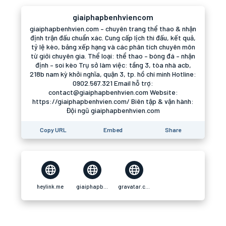
giaiphapbenhviencom
giaiphapbenhvien.com – chuyên trang thể thao & nhận
định trận đấu chuẩn xác. Cung cấp lịch thi đấu, kết quả,
tỷ lệ kèo, bảng xếp hạng và các phân tích chuyên môn
từ giới chuyên gia. Thể loại: thể thao – bóng đá – nhận
định – soi kèo Trụ sở làm việc: tầng 3, tòa nhà acb,
218b nam kỳ khởi nghĩa, quận 3, tp. hồ chí minh Hotline:
0902.567.321 Email hỗ trợ:
contact@giaiphapbenhvien.com Website:
https://giaiphapbenhvien.com/ Biên tập & vận hành:
Đội ngũ giaiphapbenhvien.com
Copy URL
Embed
Share
heylink.me
giaiphapbenhvien.com
gravatar.com