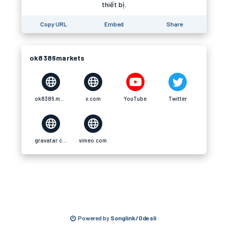
thiết bị.
Copy URL
Embed
Share
ok8386markets
ok8386.markets
x.com
YouTube
Twitter
gravatar.com
vimeo.com
Powered by
Songlink/Odesli