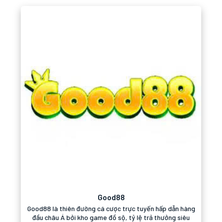
Good88
Good88 là thiên đường cá cược trực tuyến hấp dẫn hàng
đầu châu Á bởi kho game đồ sộ, tỷ lệ trả thưởng siêu