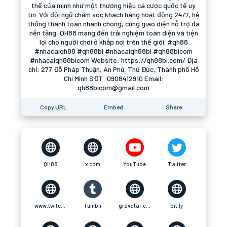
thế của mình như một thương hiệu cá cược quốc tế uy
tín. Với đội ngũ chăm sóc khách hàng hoạt động 24/7, hệ
thống thanh toán nhanh chóng, cùng giao diện hỗ trợ đa
nền tảng, QH88 mang đến trải nghiệm toàn diện và tiện
lợi cho người chơi ở khắp nơi trên thế giới. #qh88
#nhacaiqh88 #qh88bi #nhacaiqh88bi #qh88bicom
#nhacaiqh88bicom Website: https://qh88bi.com/ Địa
chỉ: 277 Đỗ Pháp Thuận, An Phú, Thủ Đức, Thành phố Hồ
Chí Minh SĐT: 0908412910 Email:
qh88bicom@gmail.com
Copy URL
Embed
Share
QH88
x.com
YouTube
Twitter
www.twitch.tv
Tumblr
gravatar.com
bit.ly