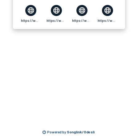
https://www.xen-factory.com/index.php?members/hm88dog.102960/about
https://www.ohay.tv/profile/hm88dog
https://www.trackyserver.com/profile/193760
https://www.cheaperseeker.com/u/hm88dog
Powered by
Songlink/Odesli