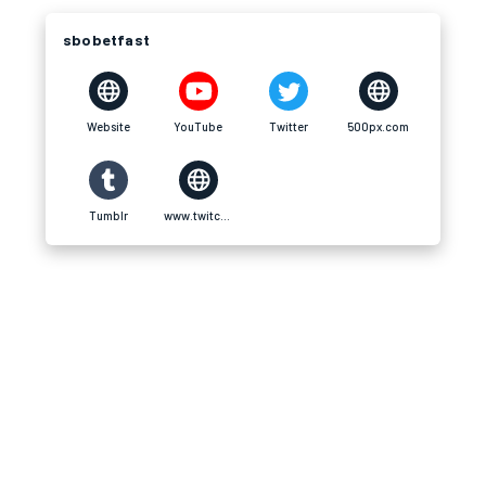
sbobetfast
Website
YouTube
Twitter
500px.com
Tumblr
www.twitch.tv