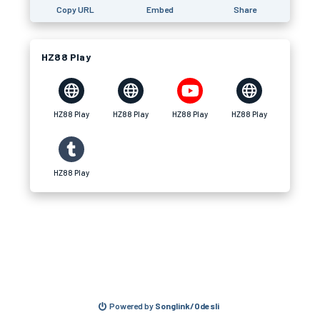
Copy URL
Embed
Share
HZ88 Play
HZ88 Play
HZ88 Play
HZ88 Play
HZ88 Play
HZ88 Play
Powered by
Songlink/Odesli