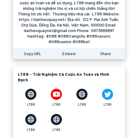
cược an toàn và dễ sử dụng, LT88 mang đến cho bạn
những trải nghiệm thú vị và cơ hội chiến thắng lớn!
Thông tin chi tiết: Thương hiệu nhà cái: LT88 Website:
https://datheoquay.net/ Địa chỉ: 122 P. Mai Anh Tuấn,
Chợ Dừa, Đống Đa, Hà Nội, Việt Nam, 100000 Email:
datheoquaynet@gmail.com Phone: 0973889897
Hashtag: #lt88 #lt88trangchu #lt88cacuoc
#lt88casino #lt88bet
Copy URL
Embed
Share
LT88 - Trải Nghiệm Cá Cược An Toàn và Minh
Bạch
LT88
LT88
LT88
LT88
LT88
LT88