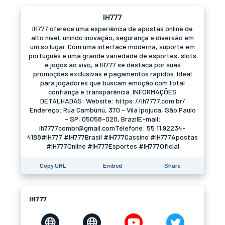
IH777
IH777 oferece uma experiência de apostas online de
alto nível, unindo inovação, segurança e diversão em
um só lugar. Com uma interface moderna, suporte em
português e uma grande variedade de esportes, slots
e jogos ao vivo, a IH777 se destaca por suas
promoções exclusivas e pagamentos rápidos. Ideal
para jogadores que buscam emoção com total
confiança e transparência. INFORMAÇÕES
DETALHADAS: Website: https://ih7777.com.br/
Endereço: Rua Camburiú, 370 - Vila Ipojuca, São Paulo
- SP, 05058-020, BrazilE-mail:
ih7777combr@gmail.comTelefone: 55 11 92234-
4188#IH777 #IH777Brasil #IH777Cassino #IH777Apostas
#IH777Online #IH777Esportes #IH777Oficial
Copy URL
Embed
Share
IH777