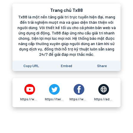
Trang chủ Tx88
Tx88 là một nền tảng giải trí trực tuyến hiện đại, mang
đến trải nghiệm mượt mà và giao diện thân thiện với
người dùng. Với thiết kế tối ưu cho cả phiên bản web và
ứng dụng di động, Tx88 đáp ứng nhu cầu giải trí nhanh
chóng, tiện lợi mọi lúc mọi nơi. Hệ thống bảo mật được
nâng cấp thường xuyên giúp người dùng an tâm khi sử
dụng dịch vụ, đồng thời hỗ trợ kỹ thuật luôn sẵn sàng
24/7 để giải đáp mọi thắc mắc.
Copy URL
Embed
Share
https://www.youtube.com/@tx88adidas
https://twitter.com/tx88adidas
https://www.facebook.com/tx88adidas
https://adidasoriginalsstansmithwshoes.us