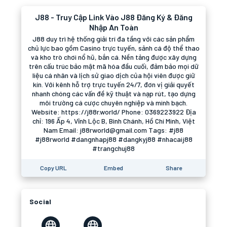
J88 - Truy Cập Link Vào J88 Đăng Ký & Đăng
Nhập An Toàn
J88 duy trì hệ thống giải trí đa tầng với các sản phẩm
chủ lực bao gồm Casino trực tuyến, sảnh cá độ thể thao
và kho trò chơi nổ hũ, bắn cá. Nền tảng được xây dựng
trên cấu trúc bảo mật mã hóa đầu cuối, đảm bảo mọi dữ
liệu cá nhân và lịch sử giao dịch của hội viên được giữ
kín. Với kênh hỗ trợ trực tuyến 24/7, đơn vị giải quyết
nhanh chóng các vấn đề kỹ thuật và nạp rút, tạo dựng
môi trường cá cược chuyên nghiệp và minh bạch.
Website: https://j88r.world/ Phone: 0369223922 Địa
chỉ: 196 Ấp 4, Vĩnh Lộc B, Bình Chánh, Hồ Chí Minh, Việt
Nam Email: j88rworld@gmail.com Tags: #j88
#j88rworld #dangnhapj88 #dangkyj88 #nhacaij88
#trangchuj88
Copy URL
Embed
Share
Social